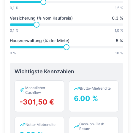
0,1 %
1,5 %
Versicherung (% vom Kaufpreis)
0.3
%
0,1 %
1,0 %
Hausverwaltung (% der Miete)
5
%
0 %
10 %
Wichtigste Kennzahlen
Monatlicher
Brutto-Mietrendite
Cashflow
6.00
%
-301,50
€
Cash-on-Cash
Netto-Mietrendite
Return