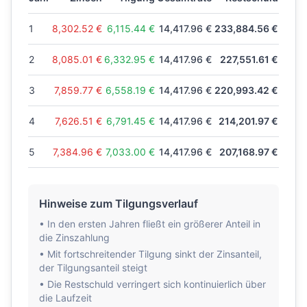
1
8,302.52
€
6,115.44
€
14,417.96
€
233,884.56
€
2
8,085.01
€
6,332.95
€
14,417.96
€
227,551.61
€
3
7,859.77
€
6,558.19
€
14,417.96
€
220,993.42
€
4
7,626.51
€
6,791.45
€
14,417.96
€
214,201.97
€
5
7,384.96
€
7,033.00
€
14,417.96
€
207,168.97
€
Hinweise zum Tilgungsverlauf
• In den ersten Jahren fließt ein größerer Anteil in
die Zinszahlung
• Mit fortschreitender Tilgung sinkt der Zinsanteil,
der Tilgungsanteil steigt
• Die Restschuld verringert sich kontinuierlich über
die Laufzeit