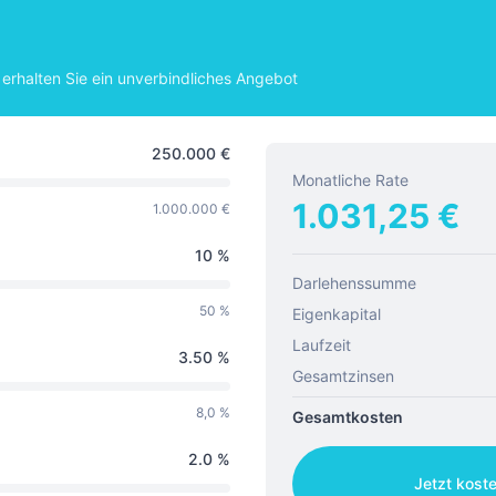
erhalten Sie ein unverbindliches Angebot
250.000
€
Monatliche Rate
1.031,25
€
1.000.000 €
10
%
Darlehenssumme
50 %
Eigenkapital
Laufzeit
3.50
%
Gesamtzinsen
8,0 %
Gesamtkosten
2.0
%
Jetzt kost