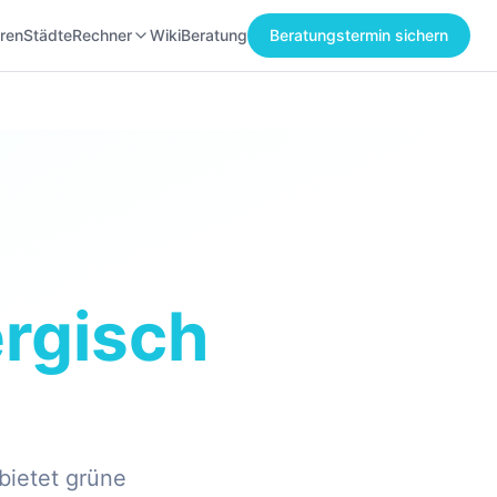
ren
Städte
Rechner
Wiki
Beratung
Beratungstermin sichern
rgisch
bietet grüne