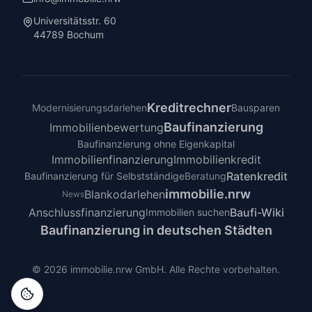
Universitätsstr. 60
44789 Bochum
Kreditrechner
Modernisierungsdarlehen
Bausparen
Baufinanzierung
Immobilienbewertung
Baufinanzierung ohne Eigenkapital
Immobilienfinanzierung
Immobilienkredit
Ratenkredit
Baufinanzierung für Selbstständige
Beratung
immobilie.nrw
Blankodarlehen
News
Anschlussfinanzierung
Baufi-Wiki
Immobilien suchen
Baufinanzierung in deutschen Städten
©
2026
immobilie.nrw GmbH. Alle Rechte vorbehalten.