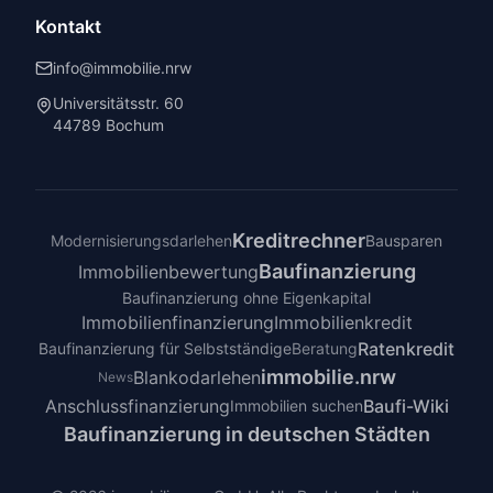
Kontakt
info@immobilie.nrw
Universitätsstr. 60
44789 Bochum
Kreditrechner
Modernisierungsdarlehen
Bausparen
Baufinanzierung
Immobilienbewertung
Baufinanzierung ohne Eigenkapital
Immobilienfinanzierung
Immobilienkredit
Ratenkredit
Baufinanzierung für Selbstständige
Beratung
immobilie.nrw
Blankodarlehen
News
Anschlussfinanzierung
Baufi-Wiki
Immobilien suchen
Baufinanzierung in deutschen Städten