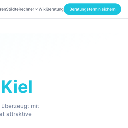
ren
Städte
Rechner
Wiki
Beratung
Beratungstermin sichern
n
Kiel
, überzeugt mit
t attraktive