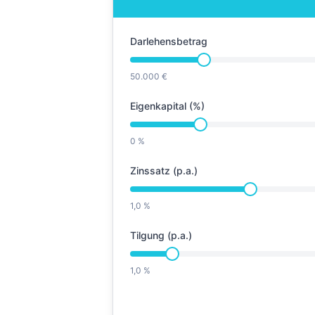
Darlehensbetrag
50.000 €
Eigenkapital (%)
0 %
Zinssatz (p.a.)
1,0 %
Tilgung (p.a.)
1,0 %