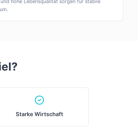
 und hohe Lebensqualität sorgen für stabile
um.
iel
?
Starke Wirtschaft