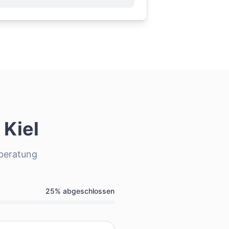
r
Kiel
sberatung
25
% abgeschlossen