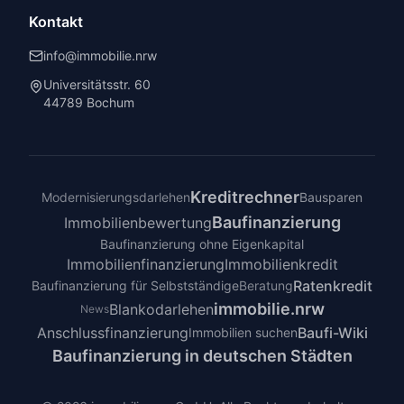
Kontakt
info@immobilie.nrw
Universitätsstr. 60
44789 Bochum
Kreditrechner
Modernisierungsdarlehen
Bausparen
Baufinanzierung
Immobilienbewertung
Baufinanzierung ohne Eigenkapital
Immobilienfinanzierung
Immobilienkredit
Ratenkredit
Baufinanzierung für Selbstständige
Beratung
immobilie.nrw
Blankodarlehen
News
Anschlussfinanzierung
Baufi-Wiki
Immobilien suchen
Baufinanzierung in deutschen Städten