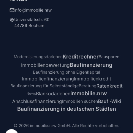
info@immobilie.nrw
Universitätsstr. 60
44789 Bochum
Kreditrechner
Modernisierungsdarlehen
Bausparen
Baufinanzierung
Immobilienbewertung
Baufinanzierung ohne Eigenkapital
Immobilienfinanzierung
Immobilienkredit
Ratenkredit
Baufinanzierung für Selbstständige
Beratung
immobilie.nrw
Blankodarlehen
News
Anschlussfinanzierung
Baufi-Wiki
Immobilien suchen
Baufinanzierung in deutschen Städten
©
2026
immobilie.nrw GmbH. Alle Rechte vorbehalten.