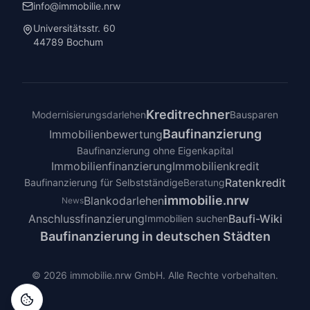
info@immobilie.nrw
Universitätsstr. 60
44789 Bochum
Kreditrechner
Modernisierungsdarlehen
Bausparen
Baufinanzierung
Immobilienbewertung
Baufinanzierung ohne Eigenkapital
Immobilienfinanzierung
Immobilienkredit
Ratenkredit
Baufinanzierung für Selbstständige
Beratung
immobilie.nrw
Blankodarlehen
News
Anschlussfinanzierung
Baufi-Wiki
Immobilien suchen
Baufinanzierung in deutschen Städten
©
2026
immobilie.nrw GmbH. Alle Rechte vorbehalten.