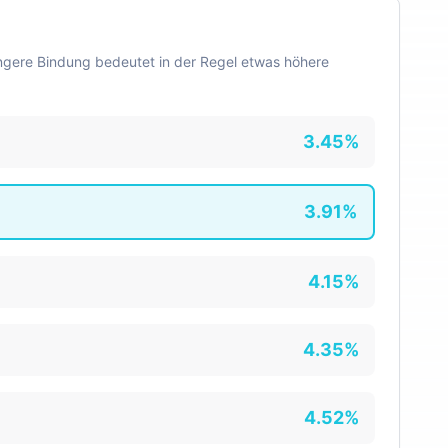
längere Bindung bedeutet in der Regel etwas höhere
3.45
%
3.91
%
4.15
%
4.35
%
4.52
%