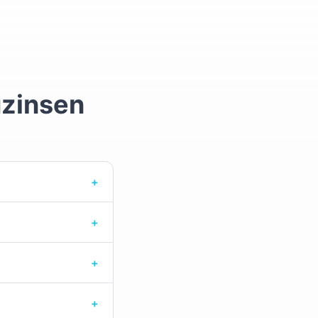
uzinsen
+
+
+
+