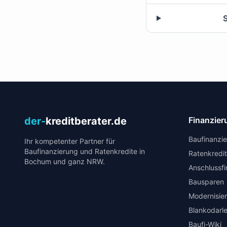
S
der-
kreditberater.de
Finanzier
Baufinanzi
Ihr kompetenter Partner für
Baufinanzierung und Ratenkredite in
Ratenkredi
Bochum und ganz NRW.
Anschlussf
Bausparen
Modernisie
Blankodarl
Baufi-Wiki