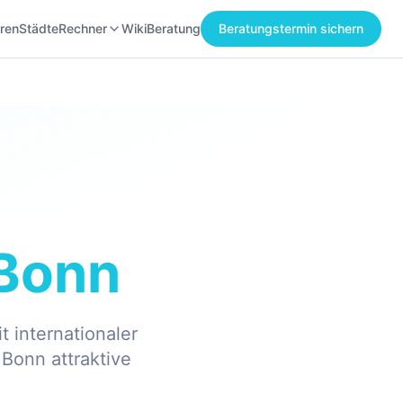
ren
Städte
Rechner
Wiki
Beratung
Beratungstermin sichern
Bonn
 internationaler
Bonn attraktive