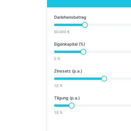
Darlehensbetrag
50.000 €
Eigenkapital (%)
0 %
Zinssatz (p.a.)
1,0 %
Tilgung (p.a.)
1,0 %