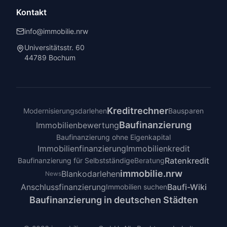
Kontakt
info@immobilie.nrw
Universitätsstr. 60
44789 Bochum
Kreditrechner
Modernisierungsdarlehen
Bausparen
Baufinanzierung
Immobilienbewertung
Baufinanzierung ohne Eigenkapital
Immobilienfinanzierung
Immobilienkredit
Ratenkredit
Baufinanzierung für Selbstständige
Beratung
immobilie.nrw
Blankodarlehen
News
Anschlussfinanzierung
Baufi-Wiki
Immobilien suchen
Baufinanzierung in deutschen Städten