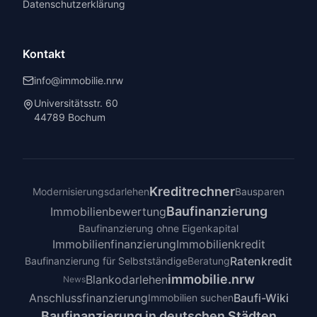
Datenschutzerklärung
Kontakt
info@immobilie.nrw
Universitätsstr. 60
44789 Bochum
Kreditrechner
Modernisierungsdarlehen
Bausparen
Baufinanzierung
Immobilienbewertung
Baufinanzierung ohne Eigenkapital
Immobilienfinanzierung
Immobilienkredit
Ratenkredit
Baufinanzierung für Selbstständige
Beratung
immobilie.nrw
Blankodarlehen
News
Anschlussfinanzierung
Baufi-Wiki
Immobilien suchen
Baufinanzierung in deutschen Städten