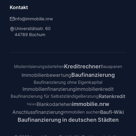
Kontakt
info@immobilie.nrw
Universitätsstr. 60
44789 Bochum
Kreditrechner
Modernisierungsdarlehen
Bausparen
Baufinanzierung
Immobilienbewertung
Baufinanzierung ohne Eigenkapital
Immobilienfinanzierung
Immobilienkredit
Ratenkredit
Baufinanzierung für Selbstständige
Beratung
immobilie.nrw
Blankodarlehen
News
Anschlussfinanzierung
Baufi-Wiki
Immobilien suchen
Baufinanzierung in deutschen Städten