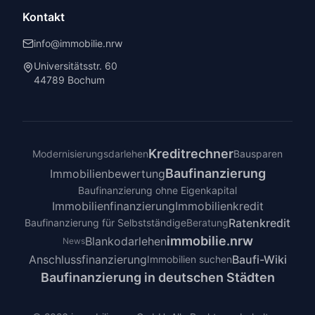
Kontakt
info@immobilie.nrw
Universitätsstr. 60
44789 Bochum
Kreditrechner
Modernisierungsdarlehen
Bausparen
Baufinanzierung
Immobilienbewertung
Baufinanzierung ohne Eigenkapital
Immobilienfinanzierung
Immobilienkredit
Ratenkredit
Baufinanzierung für Selbstständige
Beratung
immobilie.nrw
Blankodarlehen
News
Anschlussfinanzierung
Baufi-Wiki
Immobilien suchen
Baufinanzierung in deutschen Städten