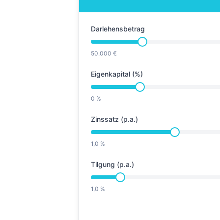
Darlehensbetrag
50.000 €
Eigenkapital (%)
0 %
Zinssatz (p.a.)
1,0 %
Tilgung (p.a.)
1,0 %