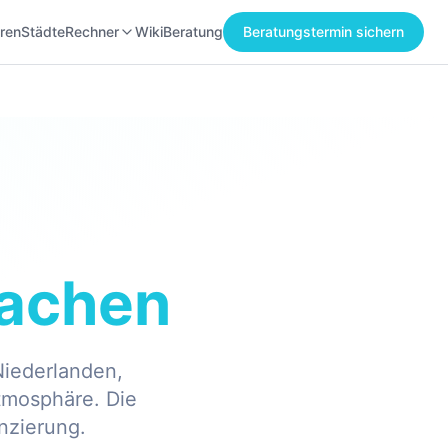
ren
Städte
Rechner
Wiki
Beratung
Beratungstermin sichern
achen
Niederlanden,
Atmosphäre. Die
nzierung.