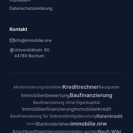
Datenschutzerklärung
Kontakt
info@immobilie.nrw
Universitätsstr. 60
44789 Bochum
Kreditrechner
Modernisierungsdarlehen
Bausparen
Baufinanzierung
Immobilienbewertung
Baufinanzierung ohne Eigenkapital
Immobilienfinanzierung
Immobilienkredit
Ratenkredit
Baufinanzierung für Selbstständige
Beratung
immobilie.nrw
Blankodarlehen
News
Anschlussfinanzierung
Baufi-Wiki
Immobilien suchen