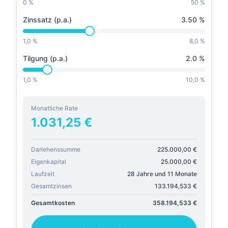
0 %
50 %
Zinssatz (p.a.)
3.50
%
1,0 %
8,0 %
Tilgung (p.a.)
2.0
%
1,0 %
10,0 %
Monatliche Rate
1.031,25
€
Darlehenssumme
225.000,00
€
Eigenkapital
25.000,00
€
Laufzeit
28 Jahre und 11 Monate
Gesamtzinsen
133.194,533
€
Gesamtkosten
358.194,533
€