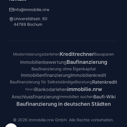
info@immobilie.nrw
Universitätsstr. 60
44789 Bochum
Kreditrechner
Modernisierungsdarlehen
Bausparen
Baufinanzierung
Immobilienbewertung
Baufinanzierung ohne Eigenkapital
Immobilienfinanzierung
Immobilienkredit
Ratenkredit
Baufinanzierung für Selbstständige
Beratung
immobilie.nrw
Blankodarlehen
News
Anschlussfinanzierung
Baufi-Wiki
Immobilien suchen
Baufinanzierung in deutschen Städten
©
2026
immobilie.nrw GmbH. Alle Rechte vorbehalten.